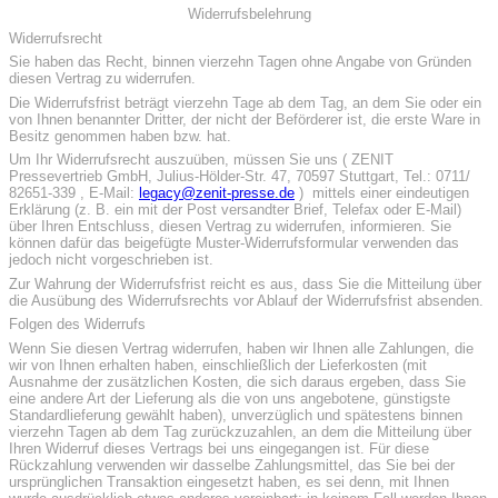
Widerrufsbelehrung
Widerrufsrecht
Sie haben das Recht, binnen vierzehn Tagen ohne Angabe von Gründen
diesen Vertrag zu widerrufen.
Die Widerrufsfrist beträgt vierzehn Tage ab dem Tag, an dem Sie oder ein
von Ihnen benannter Dritter, der nicht der Beförderer ist, die erste Ware in
Besitz genommen haben bzw. hat.
Um Ihr Widerrufsrecht auszuüben, müssen Sie uns ( ZENIT
Pressevertrieb GmbH, Julius-Hölder-Str. 47, 70597 Stuttgart, Tel.: 0711/
82651-339 , E-Mail:
legacy@zenit-presse.de
) mittels einer eindeutigen
Erklärung (z. B. ein mit der Post versandter Brief, Telefax oder E-Mail)
über Ihren Entschluss, diesen Vertrag zu widerrufen, informieren. Sie
können dafür das beigefügte Muster-Widerrufsformular verwenden das
jedoch nicht vorgeschrieben ist.
Zur Wahrung der Widerrufsfrist reicht es aus, dass Sie die Mitteilung über
die Ausübung des Widerrufsrechts vor Ablauf der Widerrufsfrist absenden.
Folgen des Widerrufs
Wenn Sie diesen Vertrag widerrufen, haben wir Ihnen alle Zahlungen, die
wir von Ihnen erhalten haben, einschließlich der Lieferkosten (mit
Ausnahme der zusätzlichen Kosten, die sich daraus ergeben, dass Sie
eine andere Art der Lieferung als die von uns angebotene, günstigste
Standardlieferung gewählt haben), unverzüglich und spätestens binnen
vierzehn Tagen ab dem Tag zurückzuzahlen, an dem die Mitteilung über
Ihren Widerruf dieses Vertrags bei uns eingegangen ist. Für diese
Rückzahlung verwenden wir dasselbe Zahlungsmittel, das Sie bei der
ursprünglichen Transaktion eingesetzt haben, es sei denn, mit Ihnen