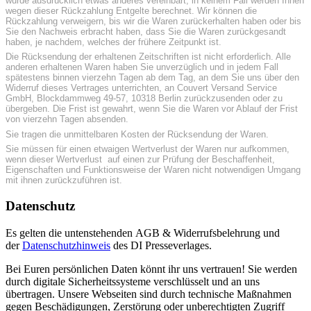
wurde ausdrücklich etwas anderes vereinbart; in keinem Fall werden Ihnen
wegen dieser Rückzahlung Entgelte berechnet. Wir können die
Rückzahlung verweigern, bis wir die Waren zurückerhalten haben oder bis
Sie den Nachweis erbracht haben, dass Sie die Waren zurückgesandt
haben, je nachdem, welches der frühere Zeitpunkt ist.
Die Rücksendung der erhaltenen Zeitschriften ist nicht erforderlich. Alle
anderen erhaltenen Waren haben Sie unverzüglich und in jedem Fall
spätestens binnen vierzehn Tagen ab dem Tag, an dem Sie uns über den
Widerruf dieses Vertrages unterrichten, an Couvert Versand Service
GmbH, Blockdammweg 49-57, 10318 Berlin zurückzusenden oder zu
übergeben. Die Frist ist gewahrt, wenn Sie die Waren vor Ablauf der Frist
von vierzehn Tagen absenden.
Sie tragen die unmittelbaren Kosten der Rücksendung der Waren.
Sie müssen für einen etwaigen Wertverlust der Waren nur aufkommen,
wenn dieser Wertverlust auf einen zur Prüfung der Beschaffenheit,
Eigenschaften und Funktionsweise der Waren nicht notwendigen Umgang
mit ihnen zurückzuführen ist.
Datenschutz
Es gelten die untenstehenden AGB & Widerrufsbelehrung und
der
Datenschutzhinweis
des DI Presseverlages.
Bei Euren persönlichen Daten könnt ihr uns vertrauen! Sie werden
durch digitale Sicherheitssysteme verschlüsselt und an uns
übertragen. Unsere Webseiten sind durch technische Maßnahmen
gegen Beschädigungen, Zerstörung oder unberechtigten Zugriff