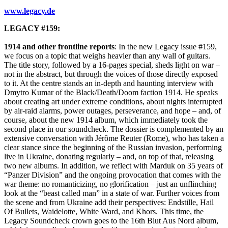
www.legacy.de
LEGACY #159:
1914 and other frontline reports
: In the new Legacy issue #159,
we focus on a topic that weighs heavier than any wall of guitars.
The title story, followed by a 16-pages special, sheds light on war –
not in the abstract, but through the voices of those directly exposed
to it. At the centre stands an in-depth and haunting interview with
Dmytro Kumar of the Black/Death/Doom faction 1914. He speaks
about creating art under extreme conditions, about nights interrupted
by air-raid alarms, power outages, perseverance, and hope – and, of
course, about the new 1914 album, which immediately took the
second place in our soundcheck. The dossier is complemented by an
extensive conversation with Jérôme Reuter (Rome), who has taken a
clear stance since the beginning of the Russian invasion, performing
live in Ukraine, donating regularly – and, on top of that, releasing
two new albums. In addition, we reflect with Marduk on 35 years of
“Panzer Division” and the ongoing provocation that comes with the
war theme: no romanticizing, no glorification – just an unflinching
look at the “beast called man” in a state of war. Further voices from
the scene and from Ukraine add their perspectives: Endstille, Hail
Of Bullets, Waidelotte, White Ward, and Khors. This time, the
Legacy Soundcheck crown goes to the 16th Blut Aus Nord album,