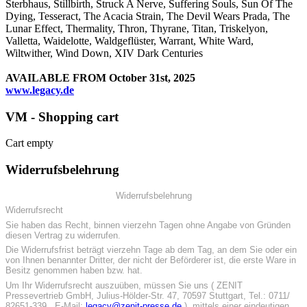
Sterbhaus, Stillbirth, Struck A Nerve, Suffering Souls, Sun Of The
Dying, Tesseract, The Acacia Strain, The Devil Wears Prada, The
Lunar Effect, Thermality, Thron, Thyrane, Titan, Triskelyon,
Valletta, Waidelotte, Waldgeflüster, Warrant, White Ward,
Wiltwither, Wind Down, XIV Dark Centuries
AVAILABLE FROM October 31st, 2025
www.legacy.de
VM - Shopping cart
Cart empty
Widerrufsbelehrung
Widerrufsbelehrung
Widerrufsrecht
Sie haben das Recht, binnen vierzehn Tagen ohne Angabe von Gründen
diesen Vertrag zu widerrufen.
Die Widerrufsfrist beträgt vierzehn Tage ab dem Tag, an dem Sie oder ein
von Ihnen benannter Dritter, der nicht der Beförderer ist, die erste Ware in
Besitz genommen haben bzw. hat.
Um Ihr Widerrufsrecht auszuüben, müssen Sie uns ( ZENIT
Pressevertrieb GmbH, Julius-Hölder-Str. 47, 70597 Stuttgart, Tel.: 0711/
82651-339 , E-Mail:
legacy@zenit-presse.de
) mittels einer eindeutigen