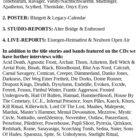
Tenebrarum, Ravager, Vanity/Nachtschwaermr, Mudfinger,
Apatheion, Scythed, Thorndale, Onyx Eyes
2. POSTER:
Blutgott & Legacy-Calendar
3. STUDIO-REPORTS:
Alter Bridge & Enthroned
4. LIVE-REPORTS:
Eisregen-Heimatfest & Neuborn Open Air
In addition to the title stories and bands featured on the CDs we
have further interviews with:
Acid Death, Agnostic Front, Archaic Thorn, Azketem, Bell Witch &
Aerial Ruin, Binah, Black, Bloodbound, Blut Aus Nord, Calcraft,
Carnal Savagery, Cemican, Creeper, Dämmerland, Danko Jones,
Darkness, Der Weg Einer Freiheit, Die Dorks, Dome Runner,
Dropout Kings, Drudkh, Dysylumn, Endstille, Evoken, Excide,
Ferrett, Fessus, Fimbul Winter, Frantic Aggressor, Frosted
Undergrowth, Hail Of Bullets, Haimad, Hammerfilosofi, House By
The Cemetary, I.C.E., Infernal Presence, Jours Pâles, Kaeck, Khors,
Kill Ritual, Killerwitch, Lord Of The Lost, Maahes, Malepeste,
Marduk, Master’s Hammer, Mental Devastation, Mezzrow, Mystic
Circle, Nattradio, need2destroy, Novembre, Outlaw, Panzerfaust,
Persefone, Piledriver, Powerhouse, Pupil Slicer, Pyrexia, Qrixkuor,
Redshark, Rome, Sarayasign, Scorching Tomb, Sedna, Sister, Sons
Of Hades, Sparanza, Spite, St. Unholyness, Starlight Ritual,