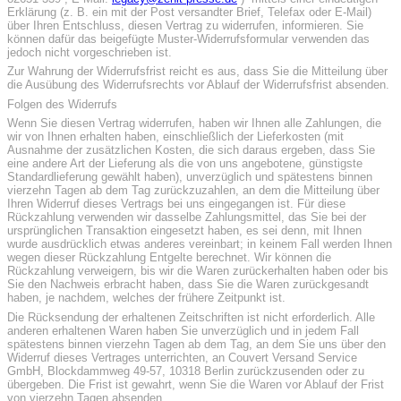
Erklärung (z. B. ein mit der Post versandter Brief, Telefax oder E-Mail)
über Ihren Entschluss, diesen Vertrag zu widerrufen, informieren. Sie
können dafür das beigefügte Muster-Widerrufsformular verwenden das
jedoch nicht vorgeschrieben ist.
Zur Wahrung der Widerrufsfrist reicht es aus, dass Sie die Mitteilung über
die Ausübung des Widerrufsrechts vor Ablauf der Widerrufsfrist absenden.
Folgen des Widerrufs
Wenn Sie diesen Vertrag widerrufen, haben wir Ihnen alle Zahlungen, die
wir von Ihnen erhalten haben, einschließlich der Lieferkosten (mit
Ausnahme der zusätzlichen Kosten, die sich daraus ergeben, dass Sie
eine andere Art der Lieferung als die von uns angebotene, günstigste
Standardlieferung gewählt haben), unverzüglich und spätestens binnen
vierzehn Tagen ab dem Tag zurückzuzahlen, an dem die Mitteilung über
Ihren Widerruf dieses Vertrags bei uns eingegangen ist. Für diese
Rückzahlung verwenden wir dasselbe Zahlungsmittel, das Sie bei der
ursprünglichen Transaktion eingesetzt haben, es sei denn, mit Ihnen
wurde ausdrücklich etwas anderes vereinbart; in keinem Fall werden Ihnen
wegen dieser Rückzahlung Entgelte berechnet. Wir können die
Rückzahlung verweigern, bis wir die Waren zurückerhalten haben oder bis
Sie den Nachweis erbracht haben, dass Sie die Waren zurückgesandt
haben, je nachdem, welches der frühere Zeitpunkt ist.
Die Rücksendung der erhaltenen Zeitschriften ist nicht erforderlich. Alle
anderen erhaltenen Waren haben Sie unverzüglich und in jedem Fall
spätestens binnen vierzehn Tagen ab dem Tag, an dem Sie uns über den
Widerruf dieses Vertrages unterrichten, an Couvert Versand Service
GmbH, Blockdammweg 49-57, 10318 Berlin zurückzusenden oder zu
übergeben. Die Frist ist gewahrt, wenn Sie die Waren vor Ablauf der Frist
von vierzehn Tagen absenden.