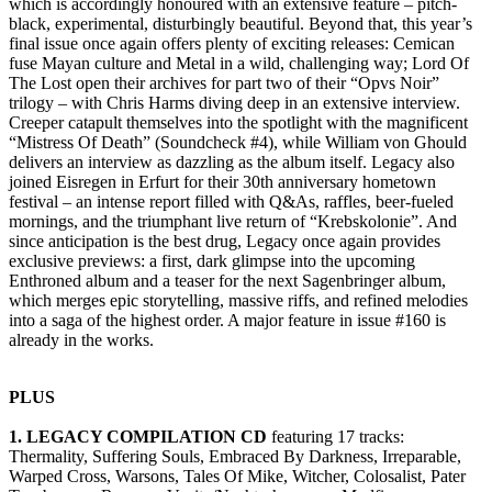
which is accordingly honoured with an extensive feature – pitch-
black, experimental, disturbingly beautiful. Beyond that, this year’s
final issue once again offers plenty of exciting releases: Cemican
fuse Mayan culture and Metal in a wild, challenging way; Lord Of
The Lost open their archives for part two of their “Opvs Noir”
trilogy – with Chris Harms diving deep in an extensive interview.
Creeper catapult themselves into the spotlight with the magnificent
“Mistress Of Death” (Soundcheck #4), while William von Ghould
delivers an interview as dazzling as the album itself. Legacy also
joined Eisregen in Erfurt for their 30th anniversary hometown
festival – an intense report filled with Q&As, raffles, beer-fueled
mornings, and the triumphant live return of “Krebskolonie”. And
since anticipation is the best drug, Legacy once again provides
exclusive previews: a first, dark glimpse into the upcoming
Enthroned album and a teaser for the next Sagenbringer album,
which merges epic storytelling, massive riffs, and refined melodies
into a saga of the highest order. A major feature in issue #160 is
already in the works.
PLUS
1. LEGACY COMPILATION CD
featuring 17 tracks:
Thermality, Suffering Souls, Embraced By Darkness, Irreparable,
Warped Cross, Warsons, Tales Of Mike, Witcher, Colosalist, Pater