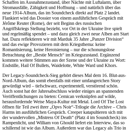
Schaffen im Ausnahmezustand, über Nächte mit Luftalarm, über
Stromausfälle, Zähigkeit und Hoffnung – und natürlich über das
neue 1914-Album, das im Soundcheck direkt auf Platz 2 landet.
Flankiert wird das Dossier von einem ausführlichen Gespräch mit
Jérôme Reuter (Rome), der seit Beginn des russischen
Angriffskriegs Stellung bezieht, vor Ort in der Ukraine live spielt
und regelmäßig spendet – und dazu gleich zwei neue Alben am Start
hat. Dazu reflektieren wir mit Marduk 35 Jahre „Panzer Division“
und das ewige Provozieren mit dem Kriegsthema: keine
Romantisierung, keine Heroisierung – nur die schonungslose
Betrachtung der „Bestie Mensch“ im Kriegszustand. Ergänzend
kommen weitere Stimmen aus der Szene und der Ukraine zu Wort:
Endstille, Hail Of Bullets, Waidelotte, White Ward und Khors.
Der Legacy-Soundcheck-Sieg gehört dieses Mal dem 16. Blut-aus-
Nord-Album, das somit ebenfalls mit einer umfangreichen Story
gewürdigt wird – tiefschwarz, experimentell, verstörend schön.
Auch sonst hat der Jahresabschluss wieder einiges an spannenden
Veröffentlichungen zu bieten: Cemican verknüpfen auf wilde,
herausfordernde Weise Maya-Kultur mit Metal. Lord Of The Lost
öffnen für Teil zwei ihrer „Opvs Noir“-Trilogie die Archive – Chris
Harms im ausführlichen Gespräch. Creeper katapultieren sich mit
der wundervollen „Mistress Of Death“ (Platz 4 im Soundcheck) ins
Rampenlicht, und William von Ghould liefert ein Interview, das so
schillernd ist wie das Album. Außerdem war das Legacy als Trio in