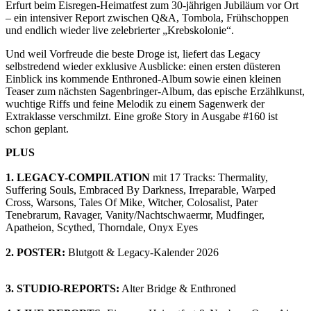
Erfurt beim Eisregen-Heimatfest zum 30-jährigen Jubiläum vor Ort
– ein intensiver Report zwischen Q&A, Tombola, Frühschoppen
und endlich wieder live zelebrierter „Krebskolonie“.
Und weil Vorfreude die beste Droge ist, liefert das Legacy
selbstredend wieder exklusive Ausblicke: einen ersten düsteren
Einblick ins kommende Enthroned-Album sowie einen kleinen
Teaser zum nächsten Sagenbringer-Album, das epische Erzählkunst,
wuchtige Riffs und feine Melodik zu einem Sagenwerk der
Extraklasse verschmilzt. Eine große Story in Ausgabe #160 ist
schon geplant.
PLUS
1.
LEGACY-COMPILATION
mit 17 Tracks: Thermality,
Suffering Souls, Embraced By Darkness, Irreparable, Warped
Cross, Warsons, Tales Of Mike, Witcher, Colosalist, Pater
Tenebrarum, Ravager, Vanity/Nachtschwaermr, Mudfinger,
Apatheion, Scythed, Thorndale, Onyx Eyes
2. POSTER:
Blutgott & Legacy-Kalender 2026
3. STUDIO-REPORTS:
Alter Bridge & Enthroned