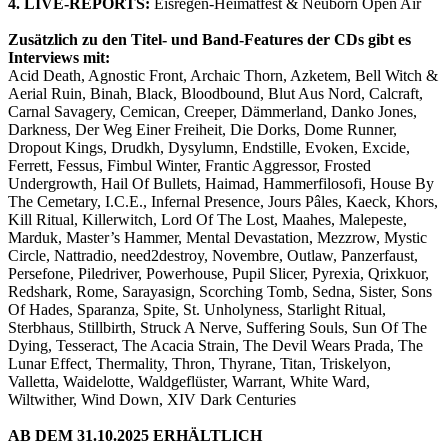
4. LIVE-REPORTS:
Eisregen-Heimatfest & Neuborn Open Air
Zusätzlich zu den Titel- und Band-Features der CDs gibt es
Interviews mit:
Acid Death, Agnostic Front, Archaic Thorn, Azketem, Bell Witch &
Aerial Ruin, Binah, Black, Bloodbound, Blut Aus Nord, Calcraft,
Carnal Savagery, Cemican, Creeper, Dämmerland, Danko Jones,
Darkness, Der Weg Einer Freiheit, Die Dorks, Dome Runner,
Dropout Kings, Drudkh, Dysylumn, Endstille, Evoken, Excide,
Ferrett, Fessus, Fimbul Winter, Frantic Aggressor, Frosted
Undergrowth, Hail Of Bullets, Haimad, Hammerfilosofi, House By
The Cemetary, I.C.E., Infernal Presence, Jours Pâles, Kaeck, Khors,
Kill Ritual, Killerwitch, Lord Of The Lost, Maahes, Malepeste,
Marduk, Master’s Hammer, Mental Devastation, Mezzrow, Mystic
Circle, Nattradio, need2destroy, Novembre, Outlaw, Panzerfaust,
Persefone, Piledriver, Powerhouse, Pupil Slicer, Pyrexia, Qrixkuor,
Redshark, Rome, Sarayasign, Scorching Tomb, Sedna, Sister, Sons
Of Hades, Sparanza, Spite, St. Unholyness, Starlight Ritual,
Sterbhaus, Stillbirth, Struck A Nerve, Suffering Souls, Sun Of The
Dying, Tesseract, The Acacia Strain, The Devil Wears Prada, The
Lunar Effect, Thermality, Thron, Thyrane, Titan, Triskelyon,
Valletta, Waidelotte, Waldgeflüster, Warrant, White Ward,
Wiltwither, Wind Down, XIV Dark Centuries
AB DEM 31.10.2025 ERHÄLTLICH