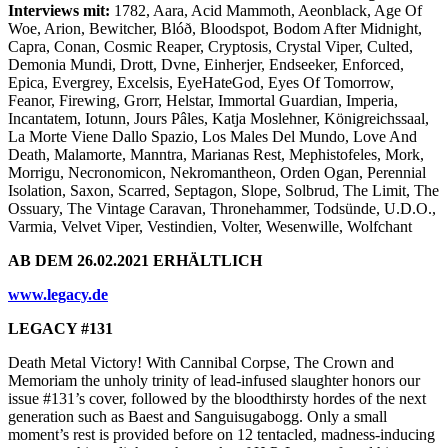
Interviews mit:
1782, Aara, Acid Mammoth, Aeonblack, Age Of
Woe, Arion, Bewitcher, Blóð, Bloodspot, Bodom After Midnight,
Capra, Conan, Cosmic Reaper, Cryptosis, Crystal Viper, Culted,
Demonia Mundi, Drott, Dvne, Einherjer, Endseeker, Enforced,
Epica, Evergrey, Excelsis, EyeHateGod, Eyes Of Tomorrow,
Feanor, Firewing, Grorr, Helstar, Immortal Guardian, Imperia,
Incantatem, Iotunn, Jours Pâles, Katja Moslehner, Königreichssaal,
La Morte Viene Dallo Spazio, Los Males Del Mundo, Love And
Death, Malamorte, Manntra, Marianas Rest, Mephistofeles, Mork,
Morrigu, Necronomicon, Nekromantheon, Orden Ogan, Perennial
Isolation, Saxon, Scarred, Septagon, Slope, Solbrud, The Limit, The
Ossuary, The Vintage Caravan, Thronehammer, Todsünde, U.D.O.,
Varmia, Velvet Viper, Vestindien, Volter, Wesenwille, Wolfchant
AB DEM 26.02.2021 ERHÄLTLICH
www.legacy.de
LEGACY #131
Death Metal Victory! With Cannibal Corpse, The Crown and
Memoriam the unholy trinity of lead-infused slaughter honors our
issue #131’s cover, followed by the bloodthirsty hordes of the next
generation such as Baest and Sanguisugabogg. Only a small
moment’s rest is provided before on 12 tentacled, madness-inducing