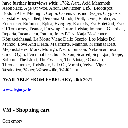
have further interviews with:
1782, Aara, Acid Mammoth,
Aeonblack, Age Of Woe, Arion, Bewitcher, Blóð, Bloodspot,
Bodom After Midnight, Capra, Conan, Cosmic Reaper, Cryptosis,
Crystal Viper, Culted, Demonia Mundi, Drott, Dvne, Einherjer,
Endseeker, Enforced, Epica, Evergrey, Excelsis, EyeHateGod, Eyes
Of Tomorrow, Feanor, Firewing, Grorr, Helstar, Immortal Guardian,
Imperia, Incantatem, Iotunn, Jours Pâles, Katja Moslehner,
Königreichssaal, La Morte Viene Dallo Spazio, Los Males Del
Mundo, Love And Death, Malamorte, Manntra, Marianas Rest,
Mephistofeles, Mork, Morrigu, Necronomicon, Nekromantheon,
Orden Ogan, Perennial Isolation, Saxon, Scarred, Septagon, Slope,
Solbrud, The Limit, The Ossuary, The Vintage Caravan,
Thronehammer, Todsünde, U.D.O., Varmia, Velvet Viper,
Vestindien, Volter, Wesenwille, Wolfchant
AVAILABLE FROM FEBRUARY, 26th 2021
www.legacy.de
VM - Shopping cart
Cart empty