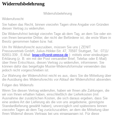
Widerrufsbelehrung
Widerrufsbelehrung
Widerrufsrecht
Sie haben das Recht, binnen vierzehn Tagen ohne Angabe von Gründen
diesen Vertrag zu widerrufen.
Die Widerrufsfrist beträgt vierzehn Tage ab dem Tag, an dem Sie oder ein
von Ihnen benannter Dritter, der nicht der Beförderer ist, die erste Ware in
Besitz genommen haben bzw. hat.
Um Ihr Widerrufsrecht auszuüben, müssen Sie uns ( ZENIT
Pressevertrieb GmbH, Julius-Hölder-Str. 47, 70597 Stuttgart, Tel.: 0711/
82651-339 , E-Mail:
legacy@zenit-presse.de
) mittels einer eindeutigen
Erklärung (z. B. ein mit der Post versandter Brief, Telefax oder E-Mail)
über Ihren Entschluss, diesen Vertrag zu widerrufen, informieren. Sie
können dafür das beigefügte Muster-Widerrufsformular verwenden das
jedoch nicht vorgeschrieben ist.
Zur Wahrung der Widerrufsfrist reicht es aus, dass Sie die Mitteilung über
die Ausübung des Widerrufsrechts vor Ablauf der Widerrufsfrist absenden.
Folgen des Widerrufs
Wenn Sie diesen Vertrag widerrufen, haben wir Ihnen alle Zahlungen, die
wir von Ihnen erhalten haben, einschließlich der Lieferkosten (mit
Ausnahme der zusätzlichen Kosten, die sich daraus ergeben, dass Sie
eine andere Art der Lieferung als die von uns angebotene, günstigste
Standardlieferung gewählt haben), unverzüglich und spätestens binnen
vierzehn Tagen ab dem Tag zurückzuzahlen, an dem die Mitteilung über
Ihren Widerruf dieses Vertrags bei uns eingegangen ist. Für diese