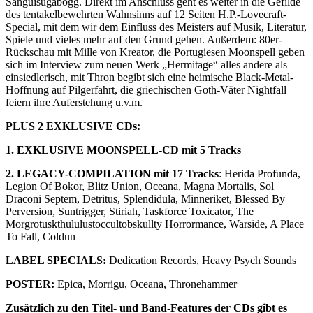
Sanguisugabogg. Direkt im Anschluss geht es weiter in die Gefilde
des tentakelbewehrten Wahnsinns auf 12 Seiten H.P.-Lovecraft-
Special, mit dem wir dem Einfluss des Meisters auf Musik, Literatur,
Spiele und vieles mehr auf den Grund gehen. Außerdem: 80er-
Rückschau mit Mille von Kreator, die Portugiesen Moonspell geben
sich im Interview zum neuen Werk „Hermitage“ alles andere als
einsiedlerisch, mit Thron begibt sich eine heimische Black-Metal-
Hoffnung auf Pilgerfahrt, die griechischen Goth-Väter Nightfall
feiern ihre Auferstehung u.v.m.
PLUS 2 EXKLUSIVE CDs:
1. EXKLUSIVE MOONSPELL-CD mit 5 Tracks
2. LEGACY-COMPILATION mit 17 Tracks
: Herida Profunda,
Legion Of Bokor, Blitz Union, Oceana, Magna Mortalis, Sol
Draconi Septem, Detritus, Splendidula, Minneriket, Blessed By
Perversion, Suntrigger, Stiriah, Taskforce Toxicator, The
Morgrotuskthululustoccultobskullty Horrormance, Warside, A Place
To Fall, Coldun
LABEL SPECIALS:
Dedication Records, Heavy Psych Sounds
POSTER:
Epica, Morrigu, Oceana, Thronehammer
Zusätzlich zu den Titel- und Band-Features der CDs gibt es