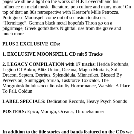
pages we shine a light on the works of H.P. Lovecraft and his
influence on metal music, literature, pop culture and many more! On
top of that: an 80s retrospective with Kreator’s Mille Petrozza,
Portuguese Moonspell come out of seclusion to discuss
“Hermitage”, German black metal hopefuls Thron go on a
pilgrimage, Greek gothfathers Nightfall rise from the grave and
much more.
PLUS 2 EXCLUSIVE CDs:
1. EXCLUSIVE MOONSPELL CD mit 5 Tracks
2. LEGACY COMPILATION with 17 tracks:
Herida Profunda,
Legion Of Bokor, Blitz Union, Oceana, Magna Mortalis, Sol
Draconi Septem, Detritus, Splendidula, Minneriket, Blessed By
Perversion, Suntrigger, Stiriah, Taskforce Toxicator, The
Morgrotuskthululustoccultobskullty Horrormance, Warside, A Place
To Fall, Coldun
LABEL SPECIALS:
Dedication Records, Heavy Psych Sounds
POSTERS:
Epica, Morrigu, Oceana, Thronehammer
In addition to the title stories and bands featured on the CDs we