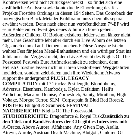
Kontroversen wird nicht zurückgeschreckt – so findet sich eine
ausführliche Analyse sowie kontextuelle Einordnung des KI-
Projekts Frostbite Orckings in diesen 194 Seiten. Das Comeback der
norwegischen Black-Metaller Koldbrann muss ebenfalls separat
erwähnt werden. Denn nach einer nun veröffentlichten 7“-EP wird
es in Bälde ein vollwertiges neues Album zu hören geben.
Außerdem: Children Of Bodom existieren leider schon länger nicht
mehr, ihre Geschichte lebt aber durch ein Live-Album des letzten
Gigs noch einmal auf. Dementsprechend: Diese Ausgabe ist ein
wahres Fest für jeden Metal-Enthusiasten und ein würdiger Start ins
Jubiläumsjahr. Vergesst nicht, dem Live-Bericht des Nights Of The
Possessed Festivals Eure Aufmerksamkeit zu schenken, denn
Hellish Crossfire lassen nicht nur ihren verstorbenen Weggefährten
hochleben, sondern zelebrieren auch ihre Wiederkehr. Always
support the underground!
PLUS1. LEGACY-
COMPILATION
mit 17 Tracks: Pestilength, Bloodphemy,
Adversus, Eisenherz, Kambodsja, Kyler, Defaitism, Hell’s
Addiction, Macabre Demise, Zornestrieb, Sanity, Miruthan, High
Voltage, Morgue Terror, SLM, Corpsepain & Blud Red Roses
2.
POSTER:
Blutgott & Scanner
3. FESTIVAL-
NACHBERICHT:
Nights Of The Possessed
4.
STUDIOBERICHTE:
Dragonforce & Royal Tusk
Zusätzlich zu
den Titel- und Band-Features der CDs gibt es Interviews mit:
A/Oratos, Above Aurora, Alfahanne, Any Given Day, Arallu,
Atreyu, Aurole, Austrian Death Machine, Blutgott, Children Of