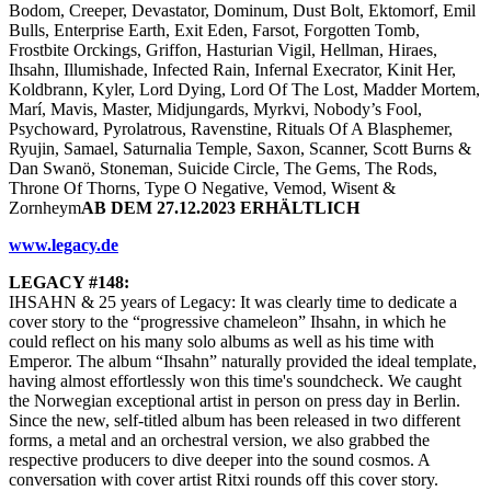
Bodom, Creeper, Devastator, Dominum, Dust Bolt, Ektomorf, Emil
Bulls, Enterprise Earth, Exit Eden, Farsot, Forgotten Tomb,
Frostbite Orckings, Griffon, Hasturian Vigil, Hellman, Hiraes,
Ihsahn, Illumishade, Infected Rain, Infernal Execrator, Kinit Her,
Koldbrann, Kyler, Lord Dying, Lord Of The Lost, Madder Mortem,
Marí, Mavis, Master, Midjungards, Myrkvi, Nobody’s Fool,
Psychoward, Pyrolatrous, Ravenstine, Rituals Of A Blasphemer,
Ryujin, Samael, Saturnalia Temple, Saxon, Scanner, Scott Burns &
Dan Swanö, Stoneman, Suicide Circle, The Gems, The Rods,
Throne Of Thorns, Type O Negative, Vemod, Wisent &
Zornheym
AB DEM 27.12.2023 ERHÄLTLICH
www.legacy.de
LEGACY #148:
IHSAHN & 25 years of Legacy: It was clearly time to dedicate a
cover story to the “progressive chameleon” Ihsahn, in which he
could reflect on his many solo albums as well as his time with
Emperor. The album “Ihsahn” naturally provided the ideal template,
having almost effortlessly won this time's soundcheck. We caught
the Norwegian exceptional artist in person on press day in Berlin.
Since the new, self-titled album has been released in two different
forms, a metal and an orchestral version, we also grabbed the
respective producers to dive deeper into the sound cosmos. A
conversation with cover artist Ritxi rounds off this cover story.