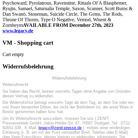
Psychoward, Pyrolatrous, Ravenstine, Rituals Of A Blasphemer,
Ryujin, Samael, Saturnalia Temple, Saxon, Scanner, Scott Burns &
Dan Swanö, Stoneman, Suicide Circle, The Gems, The Rods,
Throne Of Thorns, Type O Negative, Vemod, Wisent &
Zornheym
AVAILABLE FROM December 27th, 2023
www.legacy.de
VM - Shopping cart
Cart empty
Widerrufsbelehrung
Widerrufsbelehrung
Widerrufsrecht
Sie haben das Recht, binnen vierzehn Tagen ohne Angabe von Gründen
diesen Vertrag zu widerrufen.
Die Widerrufsfrist beträgt vierzehn Tage ab dem Tag, an dem Sie oder ein
von Ihnen benannter Dritter, der nicht der Beförderer ist, die erste Ware in
Besitz genommen haben bzw. hat.
Um Ihr Widerrufsrecht auszuüben, müssen Sie uns ( ZENIT
Pressevertrieb GmbH, Julius-Hölder-Str. 47, 70597 Stuttgart, Tel.: 0711/
82651-339 , E-Mail:
legacy@zenit-presse.de
) mittels einer eindeutigen
Erklärung (z. B. ein mit der Post versandter Brief, Telefax oder E-Mail)
über Ihren Entschluss, diesen Vertrag zu widerrufen, informieren. Sie