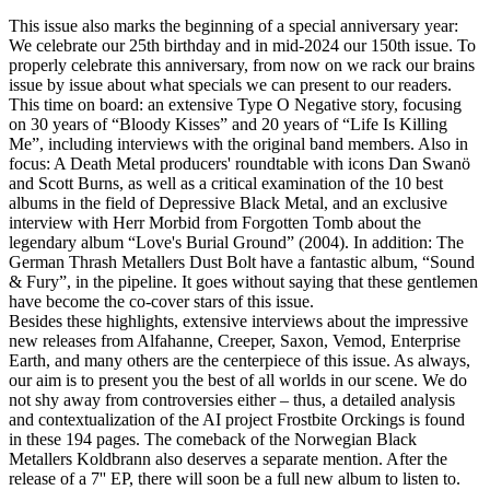
This issue also marks the beginning of a special anniversary year:
We celebrate our 25th birthday and in mid-2024 our 150th issue. To
properly celebrate this anniversary, from now on we rack our brains
issue by issue about what specials we can present to our readers.
This time on board: an extensive Type O Negative story, focusing
on 30 years of “Bloody Kisses” and 20 years of “Life Is Killing
Me”, including interviews with the original band members. Also in
focus: A Death Metal producers' roundtable with icons Dan Swanö
and Scott Burns, as well as a critical examination of the 10 best
albums in the field of Depressive Black Metal, and an exclusive
interview with Herr Morbid from Forgotten Tomb about the
legendary album “Love's Burial Ground” (2004). In addition: The
German Thrash Metallers Dust Bolt have a fantastic album, “Sound
& Fury”, in the pipeline. It goes without saying that these gentlemen
have become the co-cover stars of this issue.
Besides these highlights, extensive interviews about the impressive
new releases from Alfahanne, Creeper, Saxon, Vemod, Enterprise
Earth, and many others are the centerpiece of this issue. As always,
our aim is to present you the best of all worlds in our scene. We do
not shy away from controversies either – thus, a detailed analysis
and contextualization of the AI project Frostbite Orckings is found
in these 194 pages. The comeback of the Norwegian Black
Metallers Koldbrann also deserves a separate mention. After the
release of a 7'' EP, there will soon be a full new album to listen to.