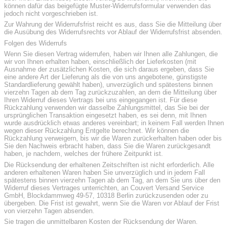
können dafür das beigefügte Muster-Widerrufsformular verwenden das
jedoch nicht vorgeschrieben ist.
Zur Wahrung der Widerrufsfrist reicht es aus, dass Sie die Mitteilung über
die Ausübung des Widerrufsrechts vor Ablauf der Widerrufsfrist absenden.
Folgen des Widerrufs
Wenn Sie diesen Vertrag widerrufen, haben wir Ihnen alle Zahlungen, die
wir von Ihnen erhalten haben, einschließlich der Lieferkosten (mit
Ausnahme der zusätzlichen Kosten, die sich daraus ergeben, dass Sie
eine andere Art der Lieferung als die von uns angebotene, günstigste
Standardlieferung gewählt haben), unverzüglich und spätestens binnen
vierzehn Tagen ab dem Tag zurückzuzahlen, an dem die Mitteilung über
Ihren Widerruf dieses Vertrags bei uns eingegangen ist. Für diese
Rückzahlung verwenden wir dasselbe Zahlungsmittel, das Sie bei der
ursprünglichen Transaktion eingesetzt haben, es sei denn, mit Ihnen
wurde ausdrücklich etwas anderes vereinbart; in keinem Fall werden Ihnen
wegen dieser Rückzahlung Entgelte berechnet. Wir können die
Rückzahlung verweigern, bis wir die Waren zurückerhalten haben oder bis
Sie den Nachweis erbracht haben, dass Sie die Waren zurückgesandt
haben, je nachdem, welches der frühere Zeitpunkt ist.
Die Rücksendung der erhaltenen Zeitschriften ist nicht erforderlich. Alle
anderen erhaltenen Waren haben Sie unverzüglich und in jedem Fall
spätestens binnen vierzehn Tagen ab dem Tag, an dem Sie uns über den
Widerruf dieses Vertrages unterrichten, an Couvert Versand Service
GmbH, Blockdammweg 49-57, 10318 Berlin zurückzusenden oder zu
übergeben. Die Frist ist gewahrt, wenn Sie die Waren vor Ablauf der Frist
von vierzehn Tagen absenden.
Sie tragen die unmittelbaren Kosten der Rücksendung der Waren.