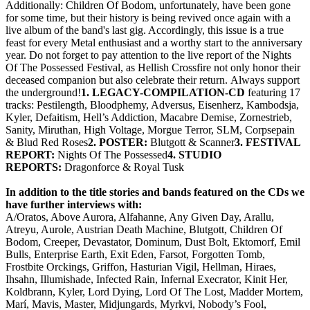
Additionally: Children Of Bodom, unfortunately, have been gone
for some time, but their history is being revived once again with a
live album of the band's last gig. Accordingly, this issue is a true
feast for every Metal enthusiast and a worthy start to the anniversary
year. Do not forget to pay attention to the live report of the Nights
Of The Possessed Festival, as Hellish Crossfire not only honor their
deceased companion but also celebrate their return. Always support
the underground!
1. LEGACY-COMPILATION-CD
featuring 17
tracks: Pestilength, Bloodphemy, Adversus, Eisenherz, Kambodsja,
Kyler, Defaitism, Hell’s Addiction, Macabre Demise, Zornestrieb,
Sanity, Miruthan, High Voltage, Morgue Terror, SLM, Corpsepain
& Blud Red Roses
2. POSTER:
Blutgott & Scanner
3. FESTIVAL
REPORT:
Nights Of The Possessed
4. STUDIO
REPORTS:
Dragonforce & Royal Tusk
In addition to the title stories and bands featured on the CDs we
have further interviews with:
A/Oratos, Above Aurora, Alfahanne, Any Given Day, Arallu,
Atreyu, Aurole, Austrian Death Machine, Blutgott, Children Of
Bodom, Creeper, Devastator, Dominum, Dust Bolt, Ektomorf, Emil
Bulls, Enterprise Earth, Exit Eden, Farsot, Forgotten Tomb,
Frostbite Orckings, Griffon, Hasturian Vigil, Hellman, Hiraes,
Ihsahn, Illumishade, Infected Rain, Infernal Execrator, Kinit Her,
Koldbrann, Kyler, Lord Dying, Lord Of The Lost, Madder Mortem,
Marí, Mavis, Master, Midjungards, Myrkvi, Nobody’s Fool,