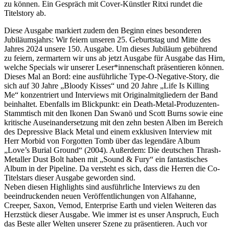
zu können. Ein Gespräch mit Cover-Künstler Ritxi rundet die
Titelstory ab.
Diese Ausgabe markiert zudem den Beginn eines besonderen
Jubiläumsjahrs: Wir feiern unseren 25. Geburtstag und Mitte des
Jahres 2024 unsere 150. Ausgabe. Um dieses Jubiläum gebührend
zu feiern, zermartern wir uns ab jetzt Ausgabe für Ausgabe das Hirn,
welche Specials wir unserer Leser*innenschaft präsentieren können.
Dieses Mal an Bord: eine ausführliche Type-O-Negative-Story, die
sich auf 30 Jahre „Bloody Kisses“ und 20 Jahre „Life Is Killing
Me“ konzentriert und Interviews mit Originalmitgliedern der Band
beinhaltet. Ebenfalls im Blickpunkt: ein Death-Metal-Produzenten-
Stammtisch mit den Ikonen Dan Swanö und Scott Burns sowie eine
kritische Auseinandersetzung mit den zehn besten Alben im Bereich
des Depressive Black Metal und einem exklusiven Interview mit
Herr Morbid von Forgotten Tomb über das legendäre Album
„Love’s Burial Ground“ (2004). Außerdem: Die deutschen Thrash-
Metaller Dust Bolt haben mit „Sound & Fury“ ein fantastisches
Album in der Pipeline. Da versteht es sich, dass die Herren die Co-
Titelstars dieser Ausgabe geworden sind.
Neben diesen Highlights sind ausführliche Interviews zu den
beeindruckenden neuen Veröffentlichungen von Alfahanne,
Creeper, Saxon, Vemod, Enterprise Earth und vielen Weiteren das
Herzstück dieser Ausgabe. Wie immer ist es unser Anspruch, Euch
das Beste aller Welten unserer Szene zu präsentieren. Auch vor