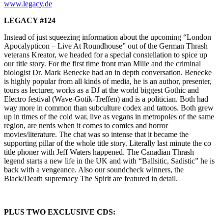
www.legacy.de
LEGACY #124
Instead of just squeezing information about the upcoming “London
Apocalypticon – Live At Roundhouse” out of the German Thrash
veterans Kreator, we headed for a special constellation to spice up
our title story. For the first time front man Mille and the criminal
biologist Dr. Mark Benecke had an in depth conversation. Benecke
is highly popular from all kinds of media, he is an author, presenter,
tours as lecturer, works as a DJ at the world biggest Gothic and
Electro festival (Wave-Gotik-Treffen) and is a politician. Both had
way more in common than subculture codex and tattoos. Both grew
up in times of the cold war, live as vegans in metropoles of the same
region, are nerds when it comes to comics and horror
movies/literature. The chat was so intense that it became the
supporting pillar of the whole title story. Literally last minute the co
title phoner with Jeff Waters happened. The Canadian Thrash
legend starts a new life in the UK and with “Ballsitic, Sadistic” he is
back with a vengeance. Also our soundcheck winners, the
Black/Death supremacy The Spirit are featured in detail.
PLUS TWO EXCLUSIVE CDS: