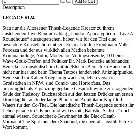
Description
LEGACY #124
Statt nur die Altessener Thrash-Legende Kreator zu ihrem
anstehenden Live-Rundumschlag „London Apocalypticon – Live At
Roundhouse“ auszuquetschen, haben wir für den Titel eine
besondere Konstellation initiiert: Erstmals trafen Frontmann Mille
Petrozza und der aus wirklich allen Medien bekannte
Kriminalbiologe, Autor, Moderator, Vortragsreisende, DJ beim
Wave-Gotik-Treffen und Politiker Dr. Mark Benecke aufeinander.
Benecke ist musikalisch im Gothic-/Electro-Bereich zu Hause und
nicht nur hier und beim Thema Tattoos fanden sich Anknüpfpunkte.
Beide sind im Kalten Krieg aufgewachsen, leben vegan in
Großstädten in NRW, sind Comic- und Horrorfans. Das
ursprünglich als Ergänzung geplante Gespräch wurde zur tragenden
Säule der Titelstory. Buchstäblich auf den letzten Drücker am ersten
Drucktag lief auch der lange Phoner mit Annihilator-Kopf Jeff
Waters für den Co-Titel. Die kanadische Thrash-Legende sortiert ihr
Leben gerade im UK neu und will es mit „Ballistic, Sadistic“ noch
einmal wissen. Soundcheck-Gewinner ist die Black/Death-
Vormacht The Spirit aus dem Saarland, die ebenfalls ausführlich zu
Wort kommt.