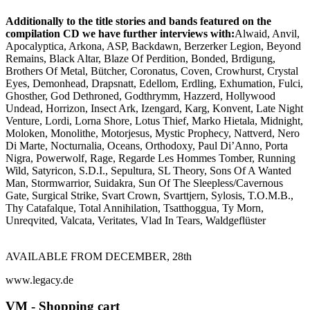
Additionally to the title stories and bands featured on the
compilation CD we have further interviews with
:
Alwaid, Anvil,
Apocalyptica, Arkona, ASP, Backdawn, Berzerker Legion, Beyond
Remains, Black Altar, Blaze Of Perdition, Bonded, Brdigung,
Brothers Of Metal, Bütcher, Coronatus, Coven, Crowhurst, Crystal
Eyes, Demonhead, Drapsnatt, Edellom, Erdling, Exhumation, Fulci,
Ghosther, God Dethroned, Godthrymm, Hazzerd, Hollywood
Undead, Horrizon, Insect Ark, Izengard, Karg, Konvent, Late Night
Venture, Lordi, Lorna Shore, Lotus Thief, Marko Hietala, Midnight,
Moloken, Monolithe, Motorjesus, Mystic Prophecy, Nattverd, Nero
Di Marte, Nocturnalia, Oceans, Orthodoxy, Paul Di’Anno, Porta
Nigra, Powerwolf, Rage, Regarde Les Hommes Tomber, Running
Wild, Satyricon, S.D.I., Sepultura, SL Theory, Sons Of A Wanted
Man, Stormwarrior, Suidakra, Sun Of The Sleepless/Cavernous
Gate, Surgical Strike, Svart Crown, Svarttjern, Sylosis, T.O.M.B.,
Thy Catafalque, Total Annihilation, Tsatthoggua, Ty Morn,
Unreqvited, Valcata, Veritates, Vlad In Tears, Waldgeflüster
AVAILABLE FROM DECEMBER, 28th
www.legacy.de
VM - Shopping cart