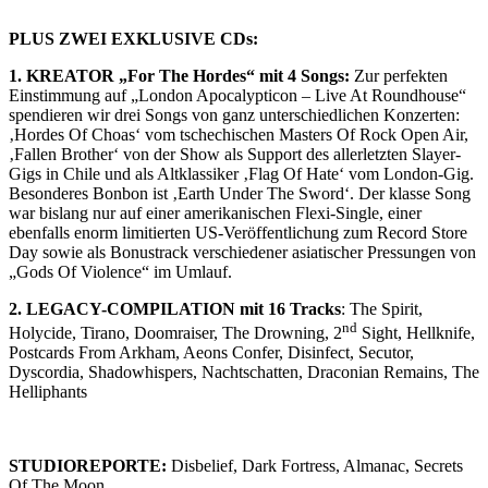
PLUS ZWEI EXKLUSIVE CDs:
1. KREATOR „For The Hordes“ mit 4 Songs:
Zur perfekten
Einstimmung auf „London Apocalypticon – Live At Roundhouse“
spendieren wir drei Songs von ganz unterschiedlichen Konzerten:
‚Hordes Of Choas‘ vom tschechischen Masters Of Rock Open Air,
‚Fallen Brother‘ von der Show als Support des allerletzten Slayer-
Gigs in Chile und als Altklassiker ‚Flag Of Hate‘ vom London-Gig.
Besonderes Bonbon ist ‚Earth Under The Sword‘. Der klasse Song
war bislang nur auf einer amerikanischen Flexi-Single, einer
ebenfalls enorm limitierten US-Veröffentlichung zum Record Store
Day sowie als Bonustrack verschiedener asiatischer Pressungen von
„Gods Of Violence“ im Umlauf.
2.
LEGACY-COMPILATION mit 16 Tracks
: The Spirit,
nd
Holycide, Tirano, Doomraiser, The Drowning, 2
Sight, Hellknife,
Postcards From Arkham, Aeons Confer, Disinfect, Secutor,
Dyscordia, Shadowhispers, Nachtschatten, Draconian Remains, The
Helliphants
STUDIOREPORTE:
Disbelief, Dark Fortress, Almanac, Secrets
Of The Moon