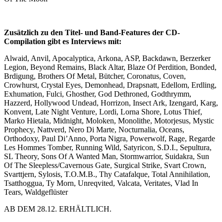
Zusätzlich zu den Titel- und Band-Features der CD-
Compilation gibt es Interviews mit:
Alwaid, Anvil, Apocalyptica, Arkona, ASP, Backdawn, Berzerker
Legion, Beyond Remains, Black Altar, Blaze Of Perdition, Bonded,
Brdigung, Brothers Of Metal, Bütcher, Coronatus, Coven,
Crowhurst, Crystal Eyes, Demonhead, Drapsnatt, Edellom, Erdling,
Exhumation, Fulci, Ghosther, God Dethroned, Godthrymm,
Hazzerd, Hollywood Undead, Horrizon, Insect Ark, Izengard, Karg,
Konvent, Late Night Venture, Lordi, Lorna Shore, Lotus Thief,
Marko Hietala, Midnight, Moloken, Monolithe, Motorjesus, Mystic
Prophecy, Nattverd, Nero Di Marte, Nocturnalia, Oceans,
Orthodoxy, Paul Di’Anno, Porta Nigra, Powerwolf, Rage, Regarde
Les Hommes Tomber, Running Wild, Satyricon, S.D.I., Sepultura,
SL Theory, Sons Of A Wanted Man, Stormwarrior, Suidakra, Sun
Of The Sleepless/Cavernous Gate, Surgical Strike, Svart Crown,
Svarttjern, Sylosis, T.O.M.B., Thy Catafalque, Total Annihilation,
Tsatthoggua, Ty Morn, Unreqvited, Valcata, Veritates, Vlad In
Tears, Waldgeflüster
AB DEM 28.12. ERHÄLTLICH.