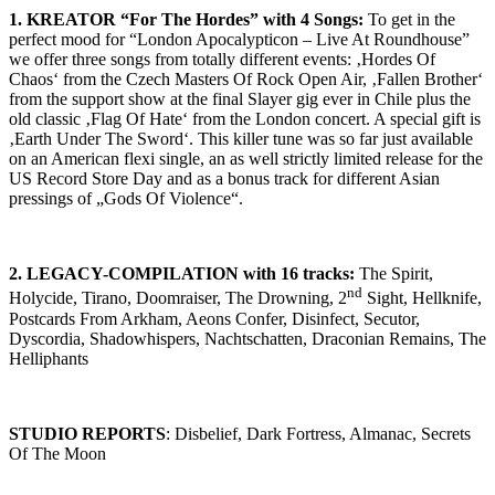
1.
KREATOR “For The Hordes” with 4 Songs:
To get in the
perfect mood for “London Apocalypticon – Live At Roundhouse”
we offer three songs from totally different events: ‚Hordes Of
Chaos‘ from the Czech Masters Of Rock Open Air, ‚Fallen Brother‘
from the support show at the final Slayer gig ever in Chile plus the
old classic ‚Flag Of Hate‘ from the London concert. A special gift is
‚Earth Under The Sword‘. This killer tune was so far just available
on an American flexi single, an as well strictly limited release for the
US Record Store Day and as a bonus track for different Asian
pressings of „Gods Of Violence“.
2.
LEGACY-COMPILATION with 16 tracks:
The Spirit,
nd
Holycide, Tirano, Doomraiser, The Drowning, 2
Sight, Hellknife,
Postcards From Arkham, Aeons Confer, Disinfect, Secutor,
Dyscordia, Shadowhispers, Nachtschatten, Draconian Remains, The
Helliphants
STUDIO REPORTS
: Disbelief, Dark Fortress, Almanac, Secrets
Of The Moon