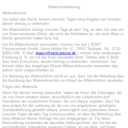
Widerrufsbelehrung
Widerrufsrecht
Sie haben das Recht, binnen vierzehn Tagen ohne Angabe von Gründen
diesen Vertrag zu widerrufen.
Die Widerrufsfrist beträgt vierzehn Tage ab dem Tag, an dem Sie oder ein
von Ihnen benannter Dritter, der nicht der Beförderer ist, die erste Ware in
Besitz genommen haben bzw. hat.
Um Ihr Widerrufsrecht auszuüben, müssen Sie uns ( ZENIT
Pressevertrieb GmbH, Julius-Hölder-Str. 47, 70597 Stuttgart, Tel.: 0711/
82651-339 , E-Mail:
legacy@zenit-presse.de
) mittels einer eindeutigen
Erklärung (z. B. ein mit der Post versandter Brief, Telefax oder E-Mail)
über Ihren Entschluss, diesen Vertrag zu widerrufen, informieren. Sie
können dafür das beigefügte Muster-Widerrufsformular verwenden das
jedoch nicht vorgeschrieben ist.
Zur Wahrung der Widerrufsfrist reicht es aus, dass Sie die Mitteilung über
die Ausübung des Widerrufsrechts vor Ablauf der Widerrufsfrist absenden.
Folgen des Widerrufs
Wenn Sie diesen Vertrag widerrufen, haben wir Ihnen alle Zahlungen, die
wir von Ihnen erhalten haben, einschließlich der Lieferkosten (mit
Ausnahme der zusätzlichen Kosten, die sich daraus ergeben, dass Sie
eine andere Art der Lieferung als die von uns angebotene, günstigste
Standardlieferung gewählt haben), unverzüglich und spätestens binnen
vierzehn Tagen ab dem Tag zurückzuzahlen, an dem die Mitteilung über
Ihren Widerruf dieses Vertrags bei uns eingegangen ist. Für diese
Rückzahlung verwenden wir dasselbe Zahlungsmittel, das Sie bei der
ursprünglichen Transaktion eingesetzt haben, es sei denn, mit Ihnen