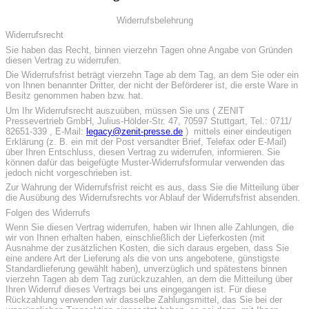
Widerrufsbelehrung
Widerrufsrecht
Sie haben das Recht, binnen vierzehn Tagen ohne Angabe von Gründen
diesen Vertrag zu widerrufen.
Die Widerrufsfrist beträgt vierzehn Tage ab dem Tag, an dem Sie oder ein
von Ihnen benannter Dritter, der nicht der Beförderer ist, die erste Ware in
Besitz genommen haben bzw. hat.
Um Ihr Widerrufsrecht auszuüben, müssen Sie uns ( ZENIT
Pressevertrieb GmbH, Julius-Hölder-Str. 47, 70597 Stuttgart, Tel.: 0711/
82651-339 , E-Mail:
legacy@zenit-presse.de
) mittels einer eindeutigen
Erklärung (z. B. ein mit der Post versandter Brief, Telefax oder E-Mail)
über Ihren Entschluss, diesen Vertrag zu widerrufen, informieren. Sie
können dafür das beigefügte Muster-Widerrufsformular verwenden das
jedoch nicht vorgeschrieben ist.
Zur Wahrung der Widerrufsfrist reicht es aus, dass Sie die Mitteilung über
die Ausübung des Widerrufsrechts vor Ablauf der Widerrufsfrist absenden.
Folgen des Widerrufs
Wenn Sie diesen Vertrag widerrufen, haben wir Ihnen alle Zahlungen, die
wir von Ihnen erhalten haben, einschließlich der Lieferkosten (mit
Ausnahme der zusätzlichen Kosten, die sich daraus ergeben, dass Sie
eine andere Art der Lieferung als die von uns angebotene, günstigste
Standardlieferung gewählt haben), unverzüglich und spätestens binnen
vierzehn Tagen ab dem Tag zurückzuzahlen, an dem die Mitteilung über
Ihren Widerruf dieses Vertrags bei uns eingegangen ist. Für diese
Rückzahlung verwenden wir dasselbe Zahlungsmittel, das Sie bei der