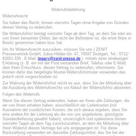
Widerrufsbelehrung
Widerrufsrecht
Sie haben das Recht, binnen vierzehn Tagen ohne Angabe von Gründen
diesen Vertrag zu widerrufen.
Die Widerrufsfrist beträgt vierzehn Tage ab dem Tag, an dem Sie oder ein
von Ihnen benannter Dritter, der nicht der Beförderer ist, die erste Ware in
Besitz genommen haben bzw. hat.
Um Ihr Widerrufsrecht auszuüben, müssen Sie uns ( ZENIT
Pressevertrieb GmbH, Julius-Hölder-Str. 47, 70597 Stuttgart, Tel.: 0711/
82651-339 , E-Mail:
legacy@zenit-presse.de
) mittels einer eindeutigen
Erklärung (z. B. ein mit der Post versandter Brief, Telefax oder E-Mail)
über Ihren Entschluss, diesen Vertrag zu widerrufen, informieren. Sie
können dafür das beigefügte Muster-Widerrufsformular verwenden das
jedoch nicht vorgeschrieben ist.
Zur Wahrung der Widerrufsfrist reicht es aus, dass Sie die Mitteilung über
die Ausübung des Widerrufsrechts vor Ablauf der Widerrufsfrist absenden.
Folgen des Widerrufs
Wenn Sie diesen Vertrag widerrufen, haben wir Ihnen alle Zahlungen, die
wir von Ihnen erhalten haben, einschließlich der Lieferkosten (mit
Ausnahme der zusätzlichen Kosten, die sich daraus ergeben, dass Sie
eine andere Art der Lieferung als die von uns angebotene, günstigste
Standardlieferung gewählt haben), unverzüglich und spätestens binnen
vierzehn Tagen ab dem Tag zurückzuzahlen, an dem die Mitteilung über
Ihren Widerruf dieses Vertrags bei uns eingegangen ist. Für diese
Rückzahlung verwenden wir dasselbe Zahlungsmittel, das Sie bei der