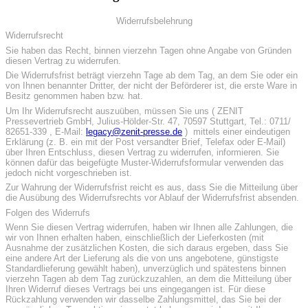
Widerrufsbelehrung
Widerrufsrecht
Sie haben das Recht, binnen vierzehn Tagen ohne Angabe von Gründen
diesen Vertrag zu widerrufen.
Die Widerrufsfrist beträgt vierzehn Tage ab dem Tag, an dem Sie oder ein
von Ihnen benannter Dritter, der nicht der Beförderer ist, die erste Ware in
Besitz genommen haben bzw. hat.
Um Ihr Widerrufsrecht auszuüben, müssen Sie uns ( ZENIT
Pressevertrieb GmbH, Julius-Hölder-Str. 47, 70597 Stuttgart, Tel.: 0711/
82651-339 , E-Mail:
legacy@zenit-presse.de
) mittels einer eindeutigen
Erklärung (z. B. ein mit der Post versandter Brief, Telefax oder E-Mail)
über Ihren Entschluss, diesen Vertrag zu widerrufen, informieren. Sie
können dafür das beigefügte Muster-Widerrufsformular verwenden das
jedoch nicht vorgeschrieben ist.
Zur Wahrung der Widerrufsfrist reicht es aus, dass Sie die Mitteilung über
die Ausübung des Widerrufsrechts vor Ablauf der Widerrufsfrist absenden.
Folgen des Widerrufs
Wenn Sie diesen Vertrag widerrufen, haben wir Ihnen alle Zahlungen, die
wir von Ihnen erhalten haben, einschließlich der Lieferkosten (mit
Ausnahme der zusätzlichen Kosten, die sich daraus ergeben, dass Sie
eine andere Art der Lieferung als die von uns angebotene, günstigste
Standardlieferung gewählt haben), unverzüglich und spätestens binnen
vierzehn Tagen ab dem Tag zurückzuzahlen, an dem die Mitteilung über
Ihren Widerruf dieses Vertrags bei uns eingegangen ist. Für diese
Rückzahlung verwenden wir dasselbe Zahlungsmittel, das Sie bei der