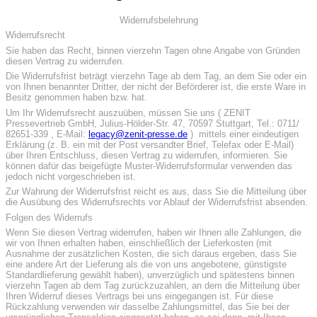
Widerrufsbelehrung
Widerrufsrecht
Sie haben das Recht, binnen vierzehn Tagen ohne Angabe von Gründen
diesen Vertrag zu widerrufen.
Die Widerrufsfrist beträgt vierzehn Tage ab dem Tag, an dem Sie oder ein
von Ihnen benannter Dritter, der nicht der Beförderer ist, die erste Ware in
Besitz genommen haben bzw. hat.
Um Ihr Widerrufsrecht auszuüben, müssen Sie uns ( ZENIT
Pressevertrieb GmbH, Julius-Hölder-Str. 47, 70597 Stuttgart, Tel.: 0711/
82651-339 , E-Mail:
legacy@zenit-presse.de
) mittels einer eindeutigen
Erklärung (z. B. ein mit der Post versandter Brief, Telefax oder E-Mail)
über Ihren Entschluss, diesen Vertrag zu widerrufen, informieren. Sie
können dafür das beigefügte Muster-Widerrufsformular verwenden das
jedoch nicht vorgeschrieben ist.
Zur Wahrung der Widerrufsfrist reicht es aus, dass Sie die Mitteilung über
die Ausübung des Widerrufsrechts vor Ablauf der Widerrufsfrist absenden.
Folgen des Widerrufs
Wenn Sie diesen Vertrag widerrufen, haben wir Ihnen alle Zahlungen, die
wir von Ihnen erhalten haben, einschließlich der Lieferkosten (mit
Ausnahme der zusätzlichen Kosten, die sich daraus ergeben, dass Sie
eine andere Art der Lieferung als die von uns angebotene, günstigste
Standardlieferung gewählt haben), unverzüglich und spätestens binnen
vierzehn Tagen ab dem Tag zurückzuzahlen, an dem die Mitteilung über
Ihren Widerruf dieses Vertrags bei uns eingegangen ist. Für diese
Rückzahlung verwenden wir dasselbe Zahlungsmittel, das Sie bei der