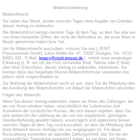
Widerrufsbelehrung
Widerrufsrecht
Sie haben das Recht, binnen vierzehn Tagen ohne Angabe von Gründen
diesen Vertrag zu widerrufen.
Die Widerrufsfrist beträgt vierzehn Tage ab dem Tag, an dem Sie oder ein
von Ihnen benannter Dritter, der nicht der Beförderer ist, die erste Ware in
Besitz genommen haben bzw. hat.
Um Ihr Widerrufsrecht auszuüben, müssen Sie uns ( ZENIT
Pressevertrieb GmbH, Julius-Hölder-Str. 47, 70597 Stuttgart, Tel.: 0711/
82651-339 , E-Mail:
legacy@zenit-presse.de
) mittels einer eindeutigen
Erklärung (z. B. ein mit der Post versandter Brief, Telefax oder E-Mail)
über Ihren Entschluss, diesen Vertrag zu widerrufen, informieren. Sie
können dafür das beigefügte Muster-Widerrufsformular verwenden das
jedoch nicht vorgeschrieben ist.
Zur Wahrung der Widerrufsfrist reicht es aus, dass Sie die Mitteilung über
die Ausübung des Widerrufsrechts vor Ablauf der Widerrufsfrist absenden.
Folgen des Widerrufs
Wenn Sie diesen Vertrag widerrufen, haben wir Ihnen alle Zahlungen, die
wir von Ihnen erhalten haben, einschließlich der Lieferkosten (mit
Ausnahme der zusätzlichen Kosten, die sich daraus ergeben, dass Sie
eine andere Art der Lieferung als die von uns angebotene, günstigste
Standardlieferung gewählt haben), unverzüglich und spätestens binnen
vierzehn Tagen ab dem Tag zurückzuzahlen, an dem die Mitteilung über
Ihren Widerruf dieses Vertrags bei uns eingegangen ist. Für diese
Rückzahlung verwenden wir dasselbe Zahlungsmittel, das Sie bei der
ursprünglichen Transaktion eingesetzt haben, es sei denn, mit Ihnen