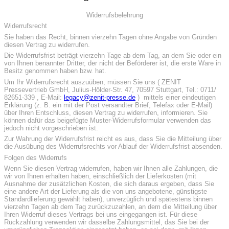
Widerrufsbelehrung
Widerrufsrecht
Sie haben das Recht, binnen vierzehn Tagen ohne Angabe von Gründen
diesen Vertrag zu widerrufen.
Die Widerrufsfrist beträgt vierzehn Tage ab dem Tag, an dem Sie oder ein
von Ihnen benannter Dritter, der nicht der Beförderer ist, die erste Ware in
Besitz genommen haben bzw. hat.
Um Ihr Widerrufsrecht auszuüben, müssen Sie uns ( ZENIT
Pressevertrieb GmbH, Julius-Hölder-Str. 47, 70597 Stuttgart, Tel.: 0711/
82651-339 , E-Mail:
legacy@zenit-presse.de
) mittels einer eindeutigen
Erklärung (z. B. ein mit der Post versandter Brief, Telefax oder E-Mail)
über Ihren Entschluss, diesen Vertrag zu widerrufen, informieren. Sie
können dafür das beigefügte Muster-Widerrufsformular verwenden das
jedoch nicht vorgeschrieben ist.
Zur Wahrung der Widerrufsfrist reicht es aus, dass Sie die Mitteilung über
die Ausübung des Widerrufsrechts vor Ablauf der Widerrufsfrist absenden.
Folgen des Widerrufs
Wenn Sie diesen Vertrag widerrufen, haben wir Ihnen alle Zahlungen, die
wir von Ihnen erhalten haben, einschließlich der Lieferkosten (mit
Ausnahme der zusätzlichen Kosten, die sich daraus ergeben, dass Sie
eine andere Art der Lieferung als die von uns angebotene, günstigste
Standardlieferung gewählt haben), unverzüglich und spätestens binnen
vierzehn Tagen ab dem Tag zurückzuzahlen, an dem die Mitteilung über
Ihren Widerruf dieses Vertrags bei uns eingegangen ist. Für diese
Rückzahlung verwenden wir dasselbe Zahlungsmittel, das Sie bei der